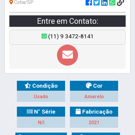
Cotia/SP
Entre em Contato:
(11) 9 3472-8141
Condição
Cor
Usado
Amarelo
N° Série
Fabricação
N/I
2021