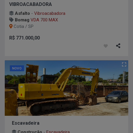
VIBROACABADORA
Asfalto
-
Vibroacabadora
Bomag
VDA 700 MAX
Cotia / SP
R$ 771.000,00
NOVO
Escavadeira
Construção
-
Escavadeira