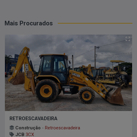
Buscar
Mais Procurados
RETROESCAVADEIRA
Construção
-
Retroescavadeira
JCB
3CX